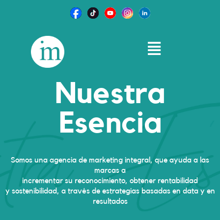
I
Ir
N
al
S
contenido
T
Main
A
Menu
G
R
Nuestra
A
M
Esencia
Somos una agencia de marketing integral, que ayuda a las
marcas a
incrementar su reconocimiento, obtener rentabilidad
y sostenibilidad, a través de estrategias basadas en data y en
resultados