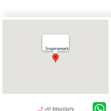
Inspiramark
W
+57 3156622676