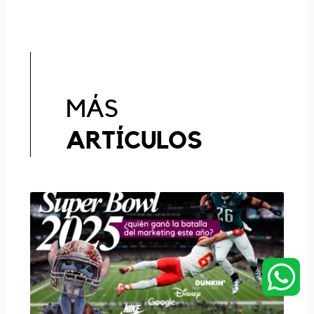
MÁS
ARTÍCULOS
W
h