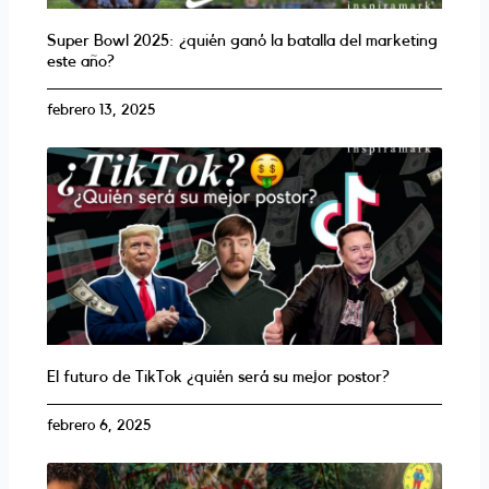
a
Super Bowl 2025: ¿quién ganó la batalla del marketing
este año?
t
febrero 13, 2025
s
a
p
p
El futuro de TikTok ¿quién será su mejor postor?
febrero 6, 2025