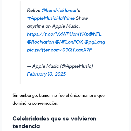
Relive
@kendricklamar
's
#AppleMusicHalftime
Show
anytime on Apple Music.
https://t.co/VxWPUamYKp
@NFL
@RocNation
@NFLonFOX
@pgLang
pic.twitter.com/09QYxaxX7F
— Apple Music (@AppleMusic)
February 10, 2025
Sin embargo, Lamar no fue el único nombre que
dominó la conversación.
Celebridades que se volvieron
tendencia