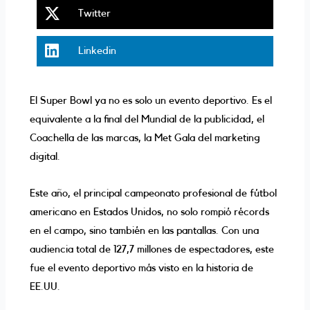
facebook
Share
Twitter
on
twitter
Share
Linkedin
on
linkedin
El Super Bowl ya no es solo un evento deportivo. Es el
equivalente a la final del Mundial de la publicidad, el
Coachella de las marcas, la Met Gala del marketing
digital.
Este año, el principal campeonato profesional de fútbol
americano en Estados Unidos, no solo rompió récords
en el campo, sino también en las pantallas. Con una
audiencia total de 127,7 millones de espectadores, este
fue el evento deportivo más visto en la historia de
EE.UU.