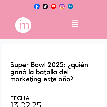
Ir
al
contenido
Main
Menu
Super Bowl 2025: ¿quién
ganó la batalla del
marketing este año?
FECHA
13.02.25