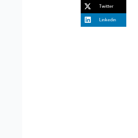
Share
Twitter
facebook
on
Share
Linkedin
twitter
on
linkedin