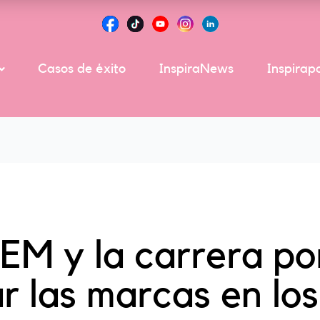
A
M
Casos de éxito
InspiraNews
Inspirap
EM y la carrera po
r las marcas en los