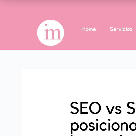
Ir
al
contenido
Home
Servicios
SEO vs S
posiciona