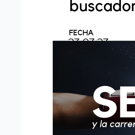
buscado
FECHA
23.03.23