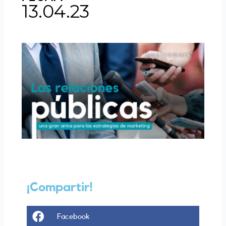
13.04.23
¡Compartir!
Share
Facebook
on