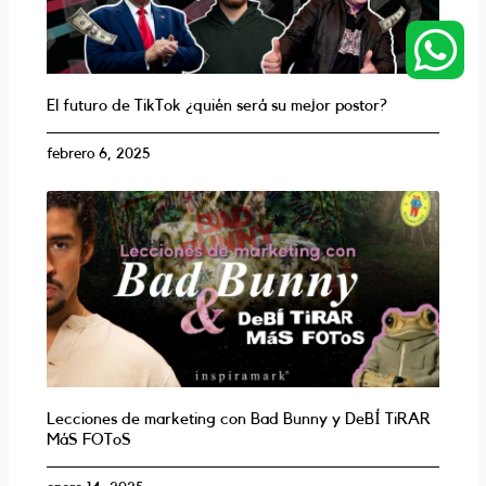
W
h
El futuro de TikTok ¿quién será su mejor postor?
a
febrero 6, 2025
t
s
a
p
p
Lecciones de marketing con Bad Bunny y DeBÍ TiRAR
MáS FOToS